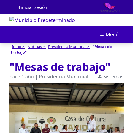
iniciar sesión
Menú
Inicio >
Noticias >
Presidencia Municipal >
"Mesas de
trabajo"
"Mesas de trabajo"
hace 1 año | Presidencia Municipal
Sistemas