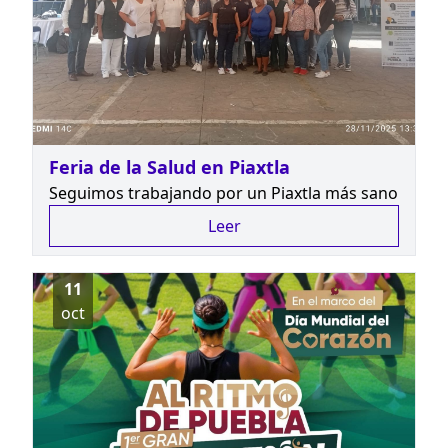
Feria de la Salud en Piaxtla
Seguimos trabajando por un Piaxtla más sano
Leer
11
oct